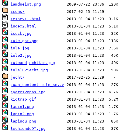
iamdueist.png
icons/
ieisevil.html
index2.html
isuck.jpg
iule-gsm.png
iule.jpg
iule2.jpg
iuleandjechtkid.jpg
iuleluvjecht.jpg
jecht/
juan_content-iule_se..>
jyarrivepas.jpg
kidtrap.gif
lapin1.png
lapin2.png
lapinou.png
lechiendeDT.jpg