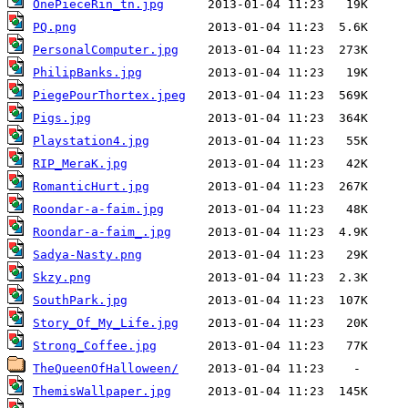
OnePieceRin_tn.jpg
PQ.png
PersonalComputer.jpg
PhilipBanks.jpg
PiegePourThortex.jpeg
Pigs.jpg
Playstation4.jpg
RIP_MeraK.jpg
RomanticHurt.jpg
Roondar-a-faim.jpg
Roondar-a-faim_.jpg
Sadya-Nasty.png
Skzy.png
SouthPark.jpg
Story_Of_My_Life.jpg
Strong_Coffee.jpg
TheQueenOfHalloween/
ThemisWallpaper.jpg