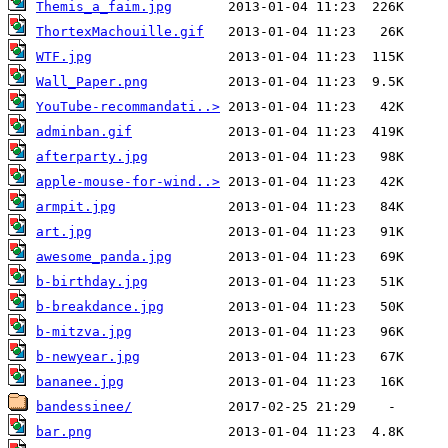
Themis_a_faim.jpg
ThortexMachouille.gif
WTF.jpg
Wall_Paper.png
YouTube-recommandati..>
adminban.gif
afterparty.jpg
apple-mouse-for-wind..>
armpit.jpg
art.jpg
awesome_panda.jpg
b-birthday.jpg
b-breakdance.jpg
b-mitzva.jpg
b-newyear.jpg
bananee.jpg
bandessinee/
bar.png