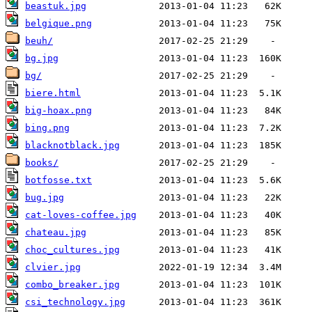
beastuk.jpg
belgique.png
beuh/
bg.jpg
bg/
biere.html
big-hoax.png
bing.png
blacknotblack.jpg
books/
botfosse.txt
bug.jpg
cat-loves-coffee.jpg
chateau.jpg
choc_cultures.jpg
clvier.jpg
combo_breaker.jpg
csi_technology.jpg