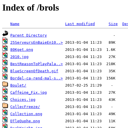
Index of /brols
Name
Last modified
Size
De
Parent Directory
25ServeursEnBaieEn10..>
80Kget.png
2010.jpg
BestReasonToPlayPala..>
BlueScreenOfDeath.gif
Bordel-ca-rend-mal-s..>
Boulet/
Caffeine_Fix.jpg
Choices.jpg
CollecFreeze/
Collection.png
DTleOuphe.png