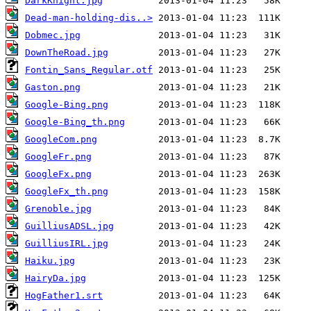
DarkKnight.jpg
Dead-man-holding-dis..>
Dobmec.jpg
DownTheRoad.jpg
Fontin_Sans_Regular.otf
Gaston.png
Google-Bing.png
Google-Bing_th.png
GoogleCom.png
GoogleFr.png
GoogleFx.png
GoogleFx_th.png
Grenoble.jpg
GuilliusADSL.jpg
GuilliusIRL.jpg
Haiku.jpg
HairyDa.jpg
HogFather1.srt