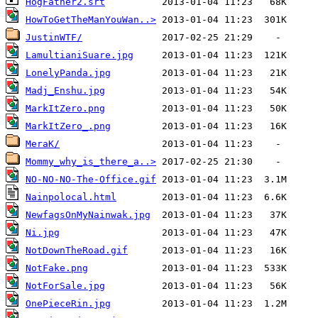
HogFather2.srt
HowToGetTheManYouWan..>
JustinWTF/
LamultianiSuare.jpg
LonelyPanda.jpg
Madj_Enshu.jpg
MarkItZero.png
MarkItZero_.png
MeraK/
Mommy_why_is_there_a..>
NO-NO-NO-The-Office.gif
Nainpolocal.html
NewfagsOnMyNainwak.jpg
Ni.jpg
NotDownTheRoad.gif
NotFake.png
NotForSale.jpg
OnePieceRin.jpg