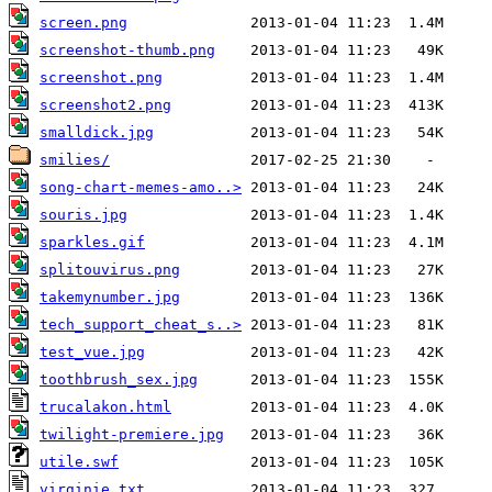
screen.png
screenshot-thumb.png
screenshot.png
screenshot2.png
smalldick.jpg
smilies/
song-chart-memes-amo..>
souris.jpg
sparkles.gif
splitouvirus.png
takemynumber.jpg
tech_support_cheat_s..>
test_vue.jpg
toothbrush_sex.jpg
trucalakon.html
twilight-premiere.jpg
utile.swf
virginie.txt