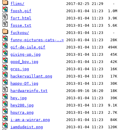
flims/
foosh.gif
fort.html
fosse.txt
fuckyou/
funny-pictures-cats-..>
gif-de-iule.gif
giving-up.jpg
good_boy.jpg
gros.jpg
hackervaillant.png
happy-DT.jpg
hardwareinfo.txt
hey.jpg
hey200.jpg
hourra.png
i-am-a-winrar.png
iamdudeist.png