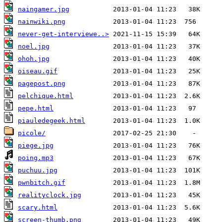
naingamer.jpg
nainwiki.png
never-get-interviewe..>
noel.jpg
ohoh.jpg
oiseau.gif
pagepost.png
pelchique.html
pepe.html
piauledegeek.html
picole/
piege.jpg
poing.mp3
puchuu.jpg
pwnbitch.gif
realityclock.jpg
scary.html
screen-thumb.png