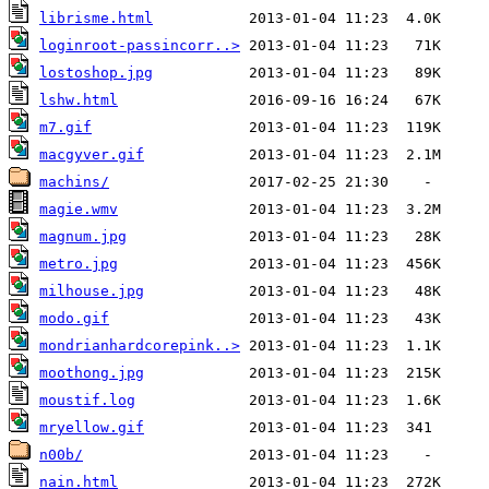
librisme.html
loginroot-passincorr..>
lostoshop.jpg
lshw.html
m7.gif
macgyver.gif
machins/
magie.wmv
magnum.jpg
metro.jpg
milhouse.jpg
modo.gif
mondrianhardcorepink..>
moothong.jpg
moustif.log
mryellow.gif
n00b/
nain.html