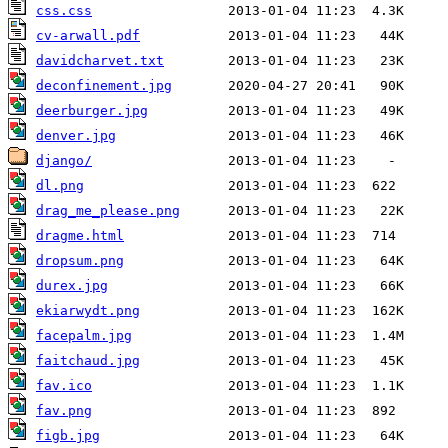
css.css
cv-arwall.pdf
davidcharvet.txt
deconfinement.jpg
deerburger.jpg
denver.jpg
django/
dl.png
drag_me_please.png
dragme.html
dropsum.png
durex.jpg
ekiarwydt.png
facepalm.jpg
faitchaud.jpg
fav.ico
fav.png
figb.jpg